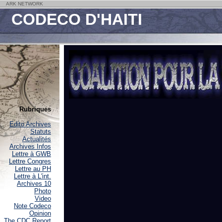
ARK NETWORK
CODECO D'HAITI
Rubriques
Edito Archives
Statuts
Actualités
Archives Infos
Lettre à GWB
Lettre Congres
Lettre au PH
Lettre à L'int.
Archives 10
Photo
Video
Note Codeco
Opinion
The CDC Report