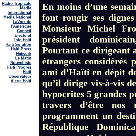
En moins d’une semain
Radio Tropicale
Media
International
font rougir ses dignes 
Media National
LaVoix de
Monsieur Michel Fros
l'Amerique
Conseil
Electoral
président dominicai
Info Haiti
Haiti Solution
Pourtant ce dirigeant a
Haiti Press
Network
étrangers considérés 
Le Matin
Nouvelliste
Haiti Progres
ami d’Haïti en dépit de
Haiti
Observateur
qu’il dirige vis-à-vis 
Alerte Haiti
hypocrites 5 grandes pu
travers d’être nos 
programment un destin
République Dominica