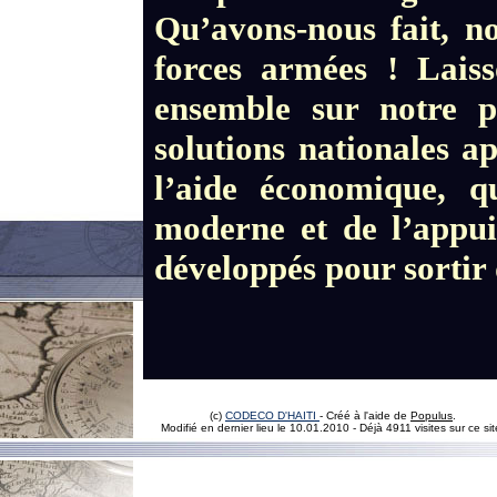
Qu’avons-nous fait, n
forces armées ! Laiss
ensemble sur notre p
solutions nationales a
l’aide économique, q
moderne et de l’appui
développés pour sortir 
(c)
CODECO D'HAITI
- Créé à l'aide de
Populus
.
Modifié en dernier lieu le 10.01.2010
- Déjà 4911 visites sur ce sit