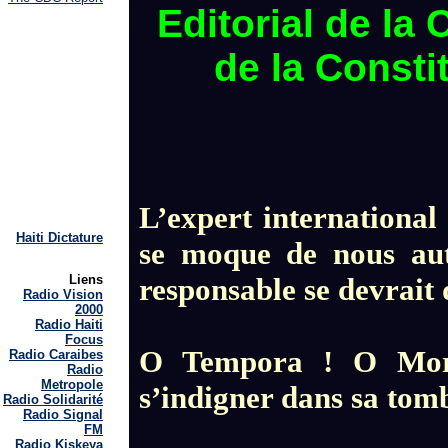
Editorial de la 
de la Consti
L’expert internationa
Haiti Dictature
se moque de nous autr
responsable se devrait 
Liens
Radio Vision
2000
Radio Haiti
Focus
O Tempora ! O Mores
Radio Caraibes
Radio
Metropole
s’indigner dans sa tom
Radio Solidarité
Radio Signal
FM
Radio Kiskeya